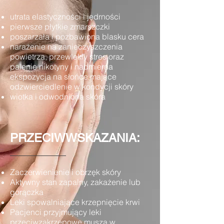
utrata elastyczności i jędrności
pierwsze płytkie zmarszczki
poszarzała i pozbawiona blasku cera
narażenie na zanieczyszczenia
powietrza, przewlekły stres oraz
palenie nikotyny i nadmierna
ekspozycja na słońce mające
odzwierciedlenie w kondycji skóry
wiotka i odwodniona skóra
PRZECIWWSKAZANIA:
Zaczerwienienie i obrzęk skóry
Aktywny stan zapalny, zakażenie lub
gorączka
Leki spowalniające krzepnięcie krwi
Pacjenci przyjmujący leki
przeciwzakrzepowe muszą w