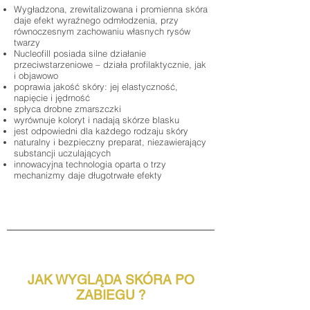
Wygładzona, zrewitalizowana i promienna skóra
daje efekt wyraźnego odmłodzenia, przy
równoczesnym zachowaniu własnych rysów
twarzy
Nucleofill posiada silne działanie
przeciwstarzeniowe – działa profilaktycznie, jak
i objawowo
poprawia jakość skóry: jej elastyczność,
napięcie i jędrność
spłyca drobne zmarszczki
wyrównuje koloryt i nadają skórze blasku
jest odpowiedni dla każdego rodzaju skóry
naturalny i bezpieczny preparat, niezawierający
substancji uczulających
innowacyjna technologia oparta o trzy
mechanizmy daje długotrwałe efekty
JAK WYGLĄDA SKÓRA PO
ZABIEGU ?