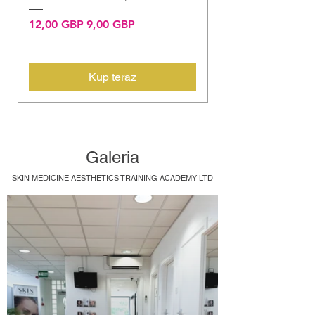
FOLDED
Regularna cena
Cena rabatowa
12,00 GBP
9,00 GBP
Cena
5,00 GBP
Kup teraz
Galeria
SKIN MEDICINE AESTHETICS TRAINING ACADEMY LTD