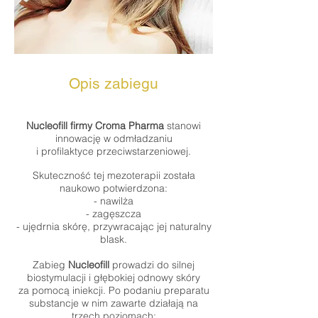
Opis zabiegu
Nucleofill firmy Croma Pharma
stanowi
innowację w odmładzaniu
i profilaktyce przeciwstarzeniowej.
Skuteczność tej mezoterapii została
naukowo potwierdzona:
- nawilża
- zagęszcza
- ujędrnia skórę, przywracając jej naturalny
blask.
Zabieg
Nucleofill
prowadzi do silnej
biostymulacji i głębokiej odnowy skóry
za pomocą iniekcji. Po podaniu preparatu
substancje w nim zawarte działają na
trzech poziomach: