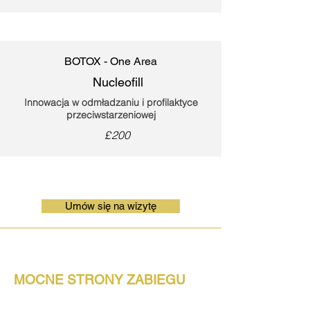
BOTOX - One Area
Nucleofill
I
nnowacja w odmładzaniu i profilaktyce
przeciwstarzeniowej
£200
Umów się na wizytę
MOCNE STRONY ZABIEGU