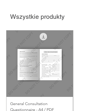
Wszystkie produkty
General Consultation
General Consultati
Questionnaire - A4 / PDF
Questionnaire - A4