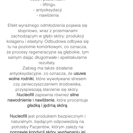
- liftingu
- antyoksydacji
- nawilżenia
Efekt wyraźnego odmłodzenia pojawia się
stopniowo, wraz z przemianami
zachodzącym w głębi skóry: produkcji
kolagenu i elastyny. Odbudowa odbywa się
tu na poziomie komórkowym, co oznacza,
że procesy regeneracyjne są głębokie, tym
samym dając długotrwałe i spektakularne
rezultaty.
Zabieg ma także działanie
antyoksydacyjne, co oznacza, że
usuwa
wolne rodniki
, które wywoływane stresem
czy zanieczyszczeniem środowiska,
przyspieszają starzenie się skóry.
Nucleofill
zapewnia również
silne
nawodnienie i nawilżenie
, które procentuje
gładką i jędrną skórą
.
Nucleofill
jest produktem bezpiecznym i
naturalnym, będącym odpowiedzią na
potrzeby Pacjentów, którym zależy na
poprawie kondycji skóry, wyrównaniu jej